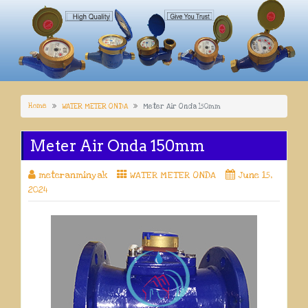
Home
WATER METER ONDA
Meter Air Onda 150mm
Meter Air Onda 150mm
meteranminyak
WATER METER ONDA
June 15,
2024