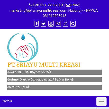
Skip
Call:
021-22687001
|
Email:
to
marketing@ptsriayumultikreasi.com Hubungi>> HP/WA :
content
081319805915
PT. SRIAYU MULTI KREASI
Address : Jln. Hayam Wuruk
Gedung Harco Glodok Lantai 5 Blok A No. 42
Jakarta Barat
Menu