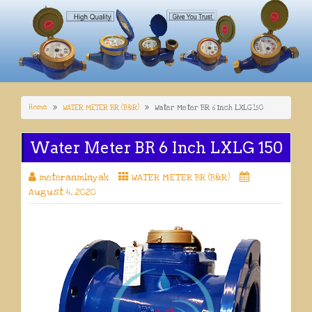
Home
WATER METER BR (B&R)
Water Meter BR 6 Inch LXLG 150
Water Meter BR 6 Inch LXLG 150
meteranminyak
WATER METER BR (B&R)
August 4, 2020