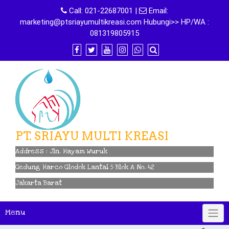
Skip
Call:
021-22687001
|
Email:
to
marketing@ptsriayumultikreasi.com Hubungi>> HP/WA :
content
081319805915
PT. SRIAYU MULTI KREASI
Address : Jln. Hayam Wuruk
Gedung Harco Glodok Lantai 5 Blok A No. 42
Jakarta Barat
Menu